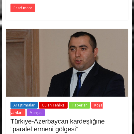
Read more
Araştırmalar
Gülen Tehlike
Haberler
Köşe
yazıları
Manşet
Türkiye-Azerbaycan kardeşliğine
“paralel ermeni gölgesi”…