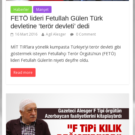
Haberler
Manşet
FETÖ lideri Fetullah Gülen Türk
devletine ‘terör devleti’ dedi
16 Mart 2016
Agil Alesger
0 Comment
MİT TIR’lara yönelik kumpasta Türkiye’yi terör devleti gibi
göstermek isteyen Fetullahçı Terör Örgütü’nün (FETÖ)
lideri Fetullah Gülen’in niyeti deşifre oldu.
Read more