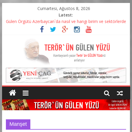
Cumartesi, Ağustos 8, 2026
Latest:
Gülen Örgütü Azerbaycan`da nasıl ve hangı birim ve sektörlerde
yapılandı? – VİDEO
Özgürüz yoksa küresel sermaye`nin esiri mi? – Agil Alesger
“Sessiz İşgal – Azerbaycan’da Fetö Örgütlenmesi” – KİTAP
ÇIKTI
Gülen neden yıllar sonra Tahşiye`yi hatırladı? – Agil Alesger
yazıyor
Gulen Erdoğancıları Azerbaycan`dan deport etdiriyor
Manşet