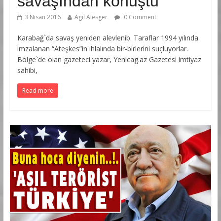
savaşından konuştu
3 Nisan 2016
Agil Alesger
0 Comment
Karabağ`da savaş yeniden alevlenib. Taraflar 1994 yılında
imzalanan “Ateşkes”in ihlalında bir-birlerini suçluyorlar.
Bölge`de olan gazeteci yazar, Yenicag.az Gazetesi imtiyaz
sahibi,
Read more