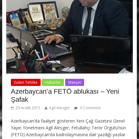
Gülen Tehlike
Haberler
Manşet
Azerbaycan’a FETÖ ablukası – Yeni
Şafak
29 Aralık 2015
Agil Alesger
0 Comment
Azerbaycan’da faaliyet gösteren Yeni Çağ Gazetesi Genel
Yayın Yönetmeni Agil Alesger, Fetullahçı Terör Örgütü’nün
(FETÖ) Azerbaycan’da kadrolaşmasına dair yazdığı yazılar