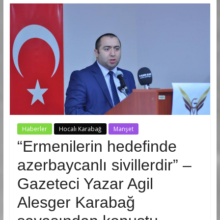
Haberler
Hocalı Karabağ
Manşet
“Ermenilerin hedefinde
azerbaycanlı sivillerdir” –
Gazeteci Yazar Agil
Alesger Karabağ