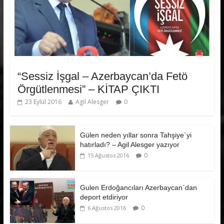
“Sessiz İşgal – Azerbaycan’da Fetö
Örgütlenmesi” – KİTAP ÇIKTI
23 Eylül 2016
Agil Alesger
0
Gülen neden yıllar sonra Tahşiye`yi
hatırladı? – Agil Alesger yazıyor
0
15 Ağustos 2016
Gulen Erdoğancıları Azerbaycan`dan
deport etdiriyor
0
6 Ağustos 2016