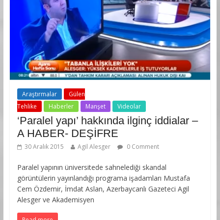
Araştırmalar
Gülen
Tehlike
Haberler
Manşet
Videolar
‘Paralel yapı’ hakkında ilginç iddialar –
A HABER- DEŞİFRE
30 Aralık 2015
Agil Alesger
0 Comment
Paralel yapının üniversitede sahnelediği skandal
görüntülerin yayınlandığı programa işadamları Mustafa
Cem Özdemir, İmdat Aslan, Azerbaycanlı Gazeteci Agil
Alesger ve Akademisyen
Read more