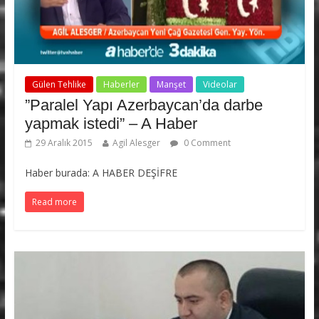
Gülen Tehlike
Haberler
Manşet
Videolar
”Paralel Yapı Azerbaycan’da darbe
yapmak istedi” – A Haber
29 Aralık 2015
Agil Alesger
0 Comment
Haber burada: A HABER DEŞİFRE
Read more