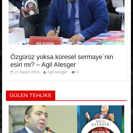
Özgürüz yoksa küresel sermaye`nin
esiri mi? – Agil Alesger
21 Kasım 2016
Agil Alesger
0
GÜLEN TEHLİKE