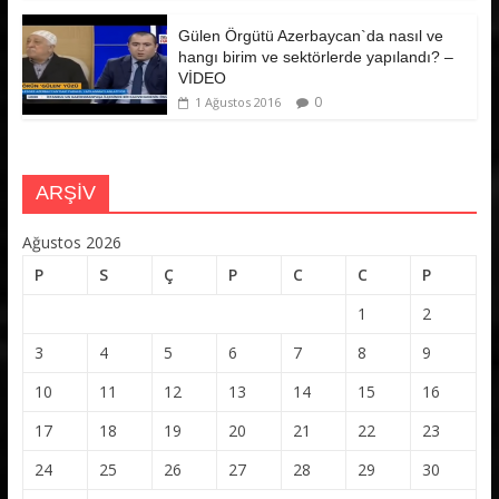
Gülen Örgütü Azerbaycan`da nasıl ve
hangı birim ve sektörlerde yapılandı? –
VİDEO
0
1 Ağustos 2016
ARŞİV
Ağustos 2026
P
S
Ç
P
C
C
P
1
2
3
4
5
6
7
8
9
10
11
12
13
14
15
16
17
18
19
20
21
22
23
24
25
26
27
28
29
30