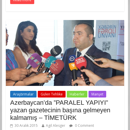
Araştırmalar
Gülen Tehlike
Haberler
Manşet
Azerbaycan’da ”PARALEL YAPIYI”
yazan gazetecinin başına gelmeyen
kalmamış – TİMETÜRK
30 Aralık 2015
Agil Alesger
0 Comment