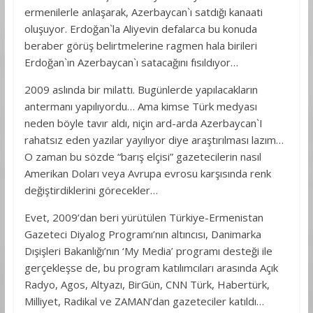
ermenilerle anlaşarak, Azerbaycan`ı satdığı kanaati
oluşuyor. Erdoğan`la Aliyevin defalarca bu konuda
beraber görüş belirtmelerine ragmen hala birileri
Erdoğan`ın Azerbaycan`ı satacağını fısıldıyor…
2009 aslında bir milattı. Bugünlerde yapılacakların
antermanı yapılıyordu… Ama kimse Türk medyası
neden böyle tavır aldı, niçin ard-arda Azerbaycan`I
rahatsız eden yazılar yayılıyor diye araştırılması lazım…
O zaman bu sözde “barış elçisi” gazetecilerin nasıl
Amerikan Doları veya Avrupa evrosu karşısında renk
değiştirdiklerini görecekler…
Evet, 2009’dan beri yürütülen Türkiye-Ermenistan
Gazeteci Diyalog Programı’nın altıncısı, Danimarka
Dışişleri Bakanlığı’nın ‘My Media’ programı desteği ile
gerçekleşse de, bu program katılımcıları arasında Açık
Radyo, Agos, Altyazı, BirGün, CNN Türk, Habertürk,
Milliyet, Radikal ve ZAMAN’dan gazeteciler katıldı…