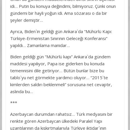
idi… Putin bu konuya değindimi, bilmiyoruz. Çünki onun
gündemi bir hayli yoğun idi. Ama sözarası o da bir
şeyler demiştir…
Ayrıca, Biden`in geldiği gün Ankara`da “Mühürlü Kapı:
Türkiye-Ermenistan Sınırının Geleceği Konferansı”
yapıldı… Zamanlama manidar…
Biden geldiği gün “Mühürlü kapı” Ankara`da gündem
maddesi yapılıyor, Papa ise giderken bu konuda
temennisini dile getiriyor… Bütün bunlar bize bu
tablo`yu net görmekte yardımcı oluyor… “2015`te
kimlerden saldırı beklenmeli” sorusuna net cevaptır,
aslında bu…
***
Azerbaycan durumdan rahatsız… Türk medyasını bir
renkte gören Azerbaycan ülkedeki Paralel Yapı
uzantılarının da kışkırtmalarıyla Türkiye iktidar`ının