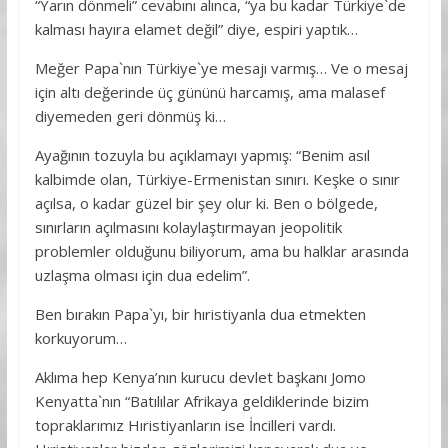
“Yarın dönmeli” cevabını alınca, “ya bu kadar Türkiye`de
kalması hayıra elamet değil” diye, espiri yaptık…
Meğer Papa`nın Türkiye`ye mesajı varmış… Ve o mesaj
için altı değerinde üç gününü harcamış, ama malasef
diyemeden geri dönmüş ki…
Ayağının tozuyla bu açıklamayı yapmış: “Benim asıl
kalbimde olan, Türkiye-Ermenistan sınırı. Keşke o sınır
açılsa, o kadar güzel bir şey olur ki. Ben o bölgede,
sınırların açılmasını kolaylaştırmayan jeopolitik
problemler olduğunu biliyorum, ama bu halklar arasında
uzlaşma olması için dua edelim”.
Ben bırakın Papa`yı, bir hıristiyanla dua etmekten
korkuyorum…
Aklıma hep Kenya’nın kurucu devlet başkanı Jomo
Kenyatta`nın “Batılılar Afrikaya geldiklerinde bizim
topraklarımız Hıristiyanların ise İncilleri vardı.