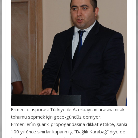
Ermeni diasporası Türkiye ile Azerbaycan arasına nifak
tohumu sepmek için gece-gündüz demiyor.
Ermeniler`in şuanki propogandasına dikkat ettikte, sanki
100 yıl önce sınırlar kapanmış, “Dağlık Karabağ” diye de