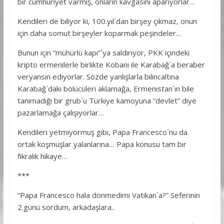
bir cumhuriyet varmış, onların kavgasını aparıyorlar…
Kendileri de biliyor ki, 100.yıl`dan birşey çıkmaz, onun
için daha somut birşeyler koparmak peşindeler…
Bunun için “mühürlü kapı”`ya saldırıyor, PKK içindeki
kripto ermenilerle birlikte Kobani ile Karabağ`a beraber
veryansın ediyorlar. Sözde yanlışlarla bilincaltına
Karabağ`dakı bölücüleri aklamağa, Ermenistan`ın bile
tanımadığı bir grub`u Türkiye kamoyuna “devlet” diye
pazarlamağa çalışıyorlar…
Kendileri yetmiyormuş gibi, Papa Francesco`nu da
ortak koşmuşlar yalanlarına… Papa konusu tam bır
fıkralık hikaye…
***
“Papa Francesco hala dönmedimi Vatikan`a?” Seferinin
2.günü sordum, arkadaşlara..