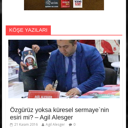
KÖŞE YAZILARI
Özgürüz yoksa küresel sermaye`nin
esiri mi? – Agil Alesger
21 Kasım 2016
Agil Alesger
0