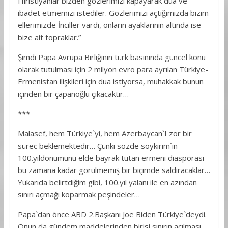
Hıristiyanlar bizden gözlerimizi kapayarak dua ve
ibadet etmemizi istediler. Gözlerimizi açtığımızda bizim
ellerimizde İnciller vardı, onların ayaklarının altında ise
bize ait topraklar.”
Şimdi Papa Avrupa Birliğinin türk basınında güncel konu
olarak tutulması için 2 milyon evro para ayrılan Türkiye-
Ermenistan ilişkileri için dua istiyorsa, muhakkak bunun
içinden bir çapanoğlu çıkacaktır…
***
Malasef, hem Türkiye`yi, hem Azerbaycan`I zor bir
sürec beklemektedir… Çünki sözde soykırım`ın
100.yıldönümünü elde bayrak tutan ermeni diasporası
bu zamana kadar görülmemiş bir biçimde saldıracaklar…
Yukarıda belirtdiğim gibi, 100.yıl yalanı ile en azından
sınırı açmağı koparmak peşindeler…
Papa`dan önce ABD 2.Başkanı Joe Biden Türkiye`deydi.
Onun da gündem maddelerinden birisi sınırın açılması