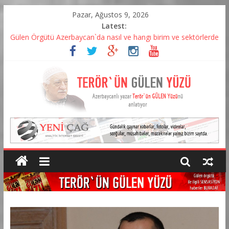
Pazar, Ağustos 9, 2026
Latest:
Gülen Örgütü Azerbaycan`da nasıl ve hangı birim ve sektörlerde
yapılandı? – VİDEO
Özgürüz yoksa küresel sermaye`nin esiri mi? – Agil Alesger
“Sessiz İşgal – Azerbaycan’da Fetö Örgütlenmesi” – KİTAP
ÇIKTI
Gülen neden yıllar sonra Tahşiye`yi hatırladı? – Agil Alesger
yazıyor
Gulen Erdoğancıları Azerbaycan`dan deport etdiriyor