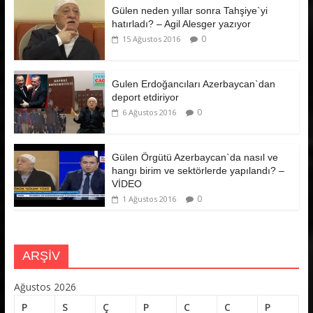
Gülen neden yıllar sonra Tahşiye`yi
hatırladı? – Agil Alesger yazıyor
0
15 Ağustos 2016
Gulen Erdoğancıları Azerbaycan`dan
deport etdiriyor
0
6 Ağustos 2016
Gülen Örgütü Azerbaycan`da nasıl ve
hangı birim ve sektörlerde yapılandı? –
VİDEO
0
1 Ağustos 2016
ARŞİV
Ağustos 2026
P
S
Ç
P
C
C
P