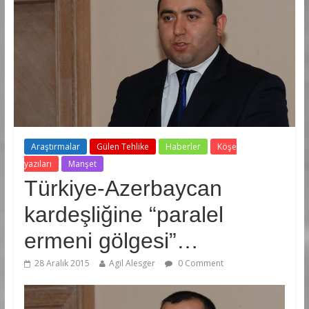
Araştırmalar
Gülen Tehlike
Haberler
Köşe
yazıları
Manşet
Türkiye-Azerbaycan
kardeşliğine “paralel
ermeni gölgesi”…
28 Aralık 2015
Agil Alesger
0 Comment