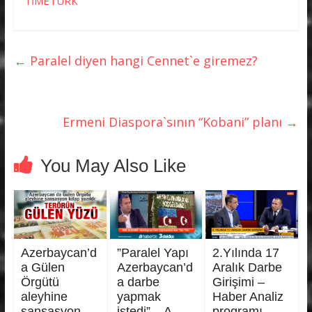
TİMETÜRK
←
Paralel diyen hangi Cennet`e giremez?
Ermeni Diaspora`sının “Kobani” planı
→
You May Also Like
Azerbaycan’d
”Paralel Yapı
2.Yılında 17
a Gülen
Azerbaycan’d
Aralık Darbe
Örgütü
a darbe
Girişimi –
aleyhine
yapmak
Haber Analiz
sansasyon
istedi” – A
programı