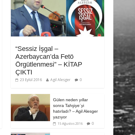
“Sessiz İşgal –
Azerbaycan’da Fetö
Örgütlenmesi” – KİTAP
ÇIKTI
23 Eylül 2016
Agil Alesger
0
Gülen neden yıllar
sonra Tahşiye`yi
hatırladı? – Agil Alesger
yazıyor
0
15 Ağustos 2016