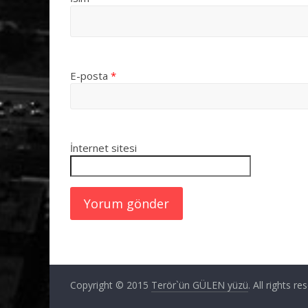
E-posta
*
İnternet sitesi
Copyright © 2015
Terör`ün GÜLEN yüzü
. All rights re