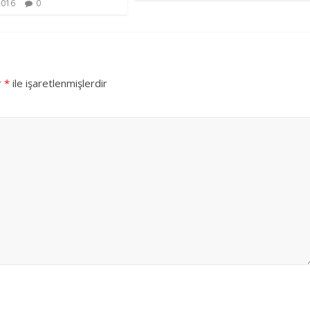
2016
0
r
*
ile işaretlenmişlerdir