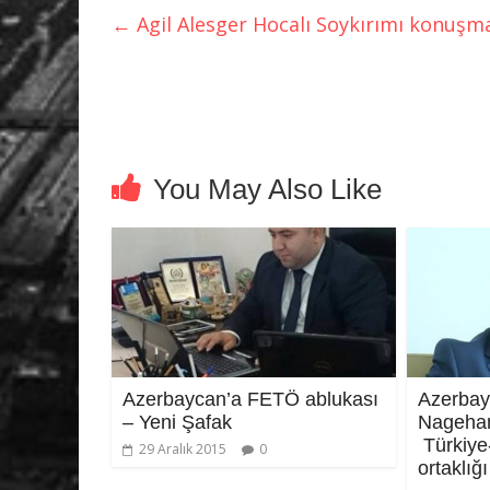
←
Agil Alesger Hocalı Soykırımı konuşm
You May Also Like
Azerbaycan’a FETÖ ablukası
Azerbay
– Yeni Şafak
Nagehan
Türkiye
29 Aralık 2015
0
ortaklığ