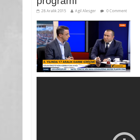
programı
28 Aralık 2015
Agil Alesger
0 Comment