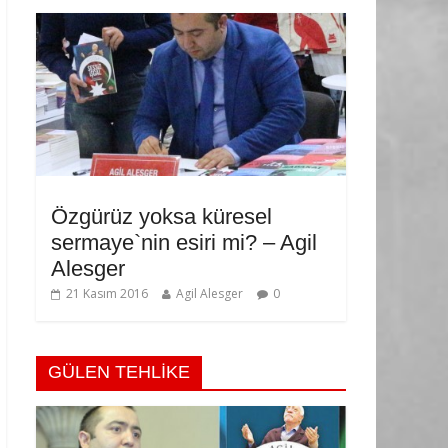
Özgürüz yoksa küresel
sermaye`nin esiri mi? – Agil
Alesger
21 Kasım 2016
Agil Alesger
0
GÜLEN TEHLİKE