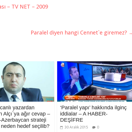
ası – TV NET – 2009
Paralel diyen hangi Cennet`e giremez?
canlı yazardan
‘Paralel yapı’ hakkında ilginç
 Alçı`ya ağır cevap –
iddialar – A HABER-
-Azerbaycan strateji
DEŞİFRE
ı neden hedef seçilib?
30 Aralık 2015
0