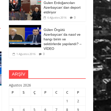
Gulen Erdoğancıları
Azerbaycan`dan deport
etdiriyor
0
6 Ağustos 2016
→
Gülen Örgütü
Azerbaycan`da nasıl ve
hangı birim ve
sektörlerde yapılandı? –
VİDEO
0
1 Ağustos 2016
ARŞİV
Ağustos 2026
P
S
Ç
P
C
C
P
1
2
3
4
5
6
7
8
9