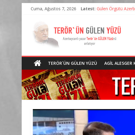
Cuma, Ağustos 7, 2026
Latest:
Gülen Örgütü Azerba
Özgürüz yoksa küres
“Sessiz İşgal – Aze
Gülen neden yıllar s
Gulen Erdoğancıları
TERÖR`ÜN GÜLEN YÜZÜ
AGIL ALESGER 