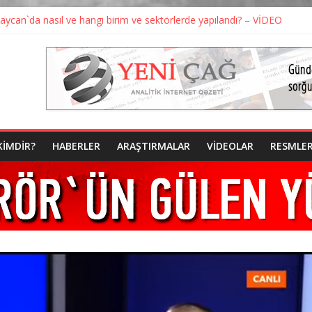
ycan`da nasıl ve hangı birim ve sektörlerde yapılandı? – VİDEO
el sermaye`nin esiri mi? – Agil Alesger
rbaycan’da Fetö Örgütlenmesi” – KİTAP ÇIKTI
onra Tahşiye`yi hatırladı? – Agil Alesger yazıyor
 Azerbaycan`dan deport etdiriyor
KIMDIR?
HABERLER
ARAŞTIRMALAR
VIDEOLAR
RESMLE