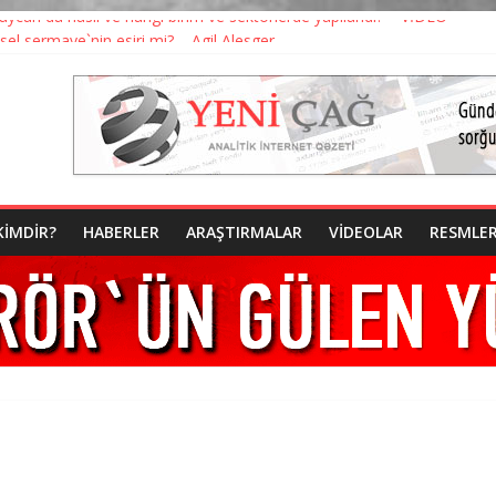
ycan`da nasıl ve hangı birim ve sektörlerde yapılandı? – VİDEO
el sermaye`nin esiri mi? – Agil Alesger
rbaycan’da Fetö Örgütlenmesi” – KİTAP ÇIKTI
onra Tahşiye`yi hatırladı? – Agil Alesger yazıyor
 Azerbaycan`dan deport etdiriyor
KIMDIR?
HABERLER
ARAŞTIRMALAR
VIDEOLAR
RESMLE