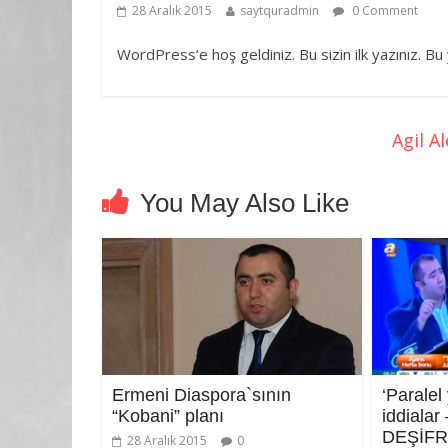
28 Aralık 2015
saytquradmin
0 Comment
WordPress’e hoş geldiniz. Bu sizin ilk yazınız. Bu
Agil A
You May Also Like
Ermeni Diaspora`sının
‘Paralel
“Kobani” planı
iddiala
DEŞİF
28 Aralık 2015
0