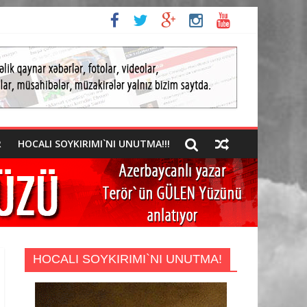
R
HOCALI SOYKIRIMI`NI UNUTMA!!!
HOCALI SOYKIRIMI`NI UNUTMA!