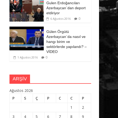
Gulen Erdoğancıları
Azerbaycan`dan deport
etdiriyor
0
6 Ağustos 2016
Gülen Örgütü
Azerbaycan`da nasıl ve
hangı birim ve
sektörlerde yapılandı? –
VİDEO
0
1 Ağustos 2016
ARŞİV
Ağustos 2026
P
S
Ç
P
C
C
P
1
2
3
4
5
6
7
8
9