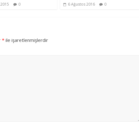
k 2015
0
6 Ağustos 2016
0
r
*
ile işaretlenmişlerdir