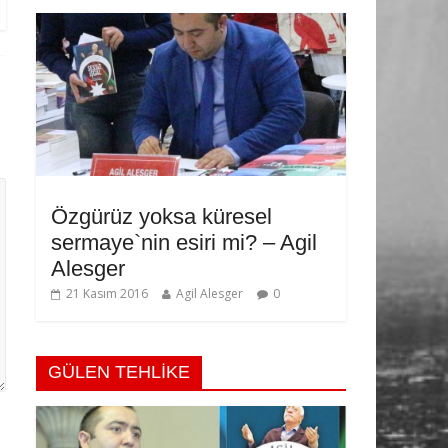
Özgürüz yoksa küresel
sermaye`nin esiri mi? – Agil
Alesger
21 Kasım 2016
Agil Alesger
0
GÜLEN TEHLİKE