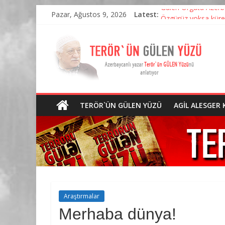
Pazar, Ağustos 9, 2026
Latest:
Gülen Örgütü Azerba
Özgürüz yoksa küres
“Sessiz İşgal – Aze
Gülen neden yıllar s
Gulen Erdoğancıları
TERÖR`ÜN GÜLEN YÜZÜ
AGIL ALESGER 
Araştırmalar
Merhaba dünya!