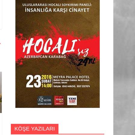
→
KÖŞE YAZILARI