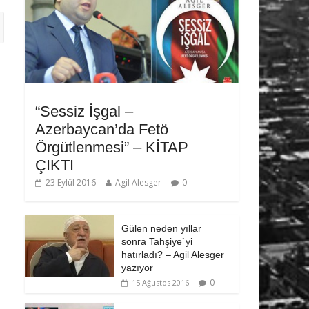
“Sessiz İşgal –
Azerbaycan’da Fetö
Örgütlenmesi” – KİTAP
ÇIKTI
23 Eylül 2016
Agil Alesger
0
Gülen neden yıllar
sonra Tahşiye`yi
hatırladı? – Agil Alesger
yazıyor
0
15 Ağustos 2016